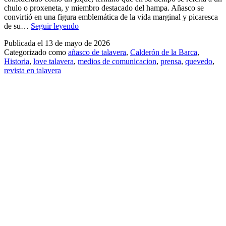
chulo o proxeneta, y miembro destacado del hampa. Añasco se
convirtió en una figura emblemática de la vida marginal y picaresca
Añasco
de su…
Seguir leyendo
de
Publicada el
13 de mayo de 2026
Talavera:
Categorizado como
añasco de talavera
,
Calderón de la Barca
,
el
Historia
,
love talavera
,
medios de comunicacion
,
prensa
,
quevedo
,
famoso
revista en talavera
ladrón
talaverano
citado
por
Quevedo
y
Calderón