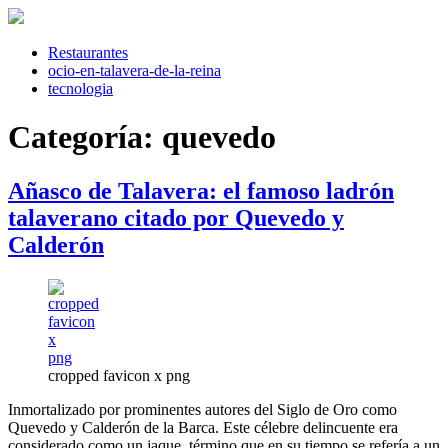
Saltar
al
contenido
Restaurantes
ocio-en-talavera-de-la-reina
tecnologia
Categoría:
quevedo
Añasco de Talavera: el famoso ladrón
talaverano citado por Quevedo y
Calderón
cropped favicon x png
Inmortalizado por prominentes autores del Siglo de Oro como
Quevedo y Calderón de la Barca. Este célebre delincuente era
considerado como un jaque, término que en su tiempo se refería a un