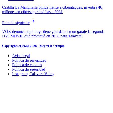
de
Castilla-La Mancha se blinda frente a ciberataques: invertirá 46
entradas
millones en ciberseguridad hasta 2031
Entrada siguiente
VOX denuncia que Page tiene guardada en un garaje la segunda
UVI MÓVIL que prometió en 2018 para Talavera
Copyright (c) 2022-2026 · Meytel it´s simple
Aviso legal
Política de privacidad
Política de cookies
Política de seguridad
Instagram, Talavera Valley