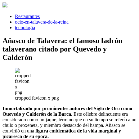
Saltar
al
contenido
Restaurantes
ocio-en-talavera-de-la-reina
tecnologia
Añasco de Talavera: el famoso ladrón
talaverano citado por Quevedo y
Calderón
cropped favicon x png
Inmortalizado por prominentes autores del Siglo de Oro como
Quevedo y Calderón de la Barca.
Este célebre delincuente era
considerado como un jaque, término que en su tiempo se refería a un
chulo o proxeneta, y miembro destacado del hampa. Añasco se
convirtió en una
figura emblemática de la vida marginal y
picaresca de su época.