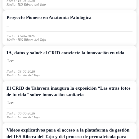
Fecha: 16-06-2026
Medio: IES Ribera del Tajo
Proyecto Pionero en Anatomía Patológica
...
Fecha: 11-06-2026
Medio: IES Ribera del Tajo
IA, datos y salud: el CRID convierte la innovación en vida
Leer
Fecha: 09-06-2026
Medio: La Voz del Tajo
El CRID de Talavera inaugura la exposición “Las otras fotos
de tu vida” sobre innovación sanitaria
Leer
Fecha: 06-06-2026
Medio: La Voz del Tajo
Videos explicativos para el acceso a la plataforma de gestión
del IES Ribera del Tajo y del proceso de prematrícula para