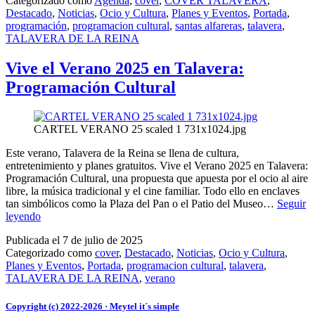
Categorizado como
Agenda
,
cover
,
COVER TALAVERA
,
de
Destacado
,
Noticias
,
Ocio y Cultura
,
Planes y Eventos
,
Portada
,
Las
programación
,
programacion cultural
,
santas alfareras
,
talavera
,
Santas
TALAVERA DE LA REINA
Alfareras
Vive el Verano 2025 en Talavera:
Programación Cultural
CARTEL VERANO 25 scaled 1 731x1024.jpg
Este verano, Talavera de la Reina se llena de cultura,
entretenimiento y planes gratuitos. Vive el Verano 2025 en Talavera:
Programación Cultural, una propuesta que apuesta por el ocio al aire
libre, la música tradicional y el cine familiar. Todo ello en enclaves
tan simbólicos como la Plaza del Pan o el Patio del Museo…
Seguir
Vive
leyendo
el
Publicada el
7 de julio de 2025
Verano
Categorizado como
cover
,
Destacado
,
Noticias
,
Ocio y Cultura
,
2025
Planes y Eventos
,
Portada
,
programacion cultural
,
talavera
,
en
TALAVERA DE LA REINA
,
verano
Talavera:
Programación
Cultural
Copyright (c) 2022-2026 · Meytel it´s simple