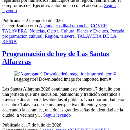
repartidas por numerosos municipios de la región, reafirmando el
compromiso del Ejecutivo autonómico con el acceso…
Seguir
Castilla-
leyendo
La
Publicada el
2 de agosto de 2026
Mancha
Categorizado como
Agenda
,
castilla-la-mancha
,
COVER
programa
TALAVERA
,
Noticias
,
Ocio y Cultura
,
Planes y Eventos
,
Portada
,
cerca
programacion cultural
,
Región
,
talavera
,
TALAVERA DE LA
de
REINA
250
funciones
de
Programación de hoy de Las Santas
teatro
Alfareras
y
música
durante
agosto
[Aggregator] Downloaded image for imported item #
y
septiembre
Las Santas Alfareras 2026 continúan este viernes 17 de julio con
una jornada que une inclusión, patrimonio y tradición cerámica a
través de dos actividades abiertas al público. Una oportunidad para
descubrir Talavera desde una perspectiva diferente y seguir
acercando la cerámica, una de las grandes señas de identidad de la
Programación
ciudad, a vecinos y…
Seguir leyendo
de
Publicada el
17 de julio de 2026
hoy