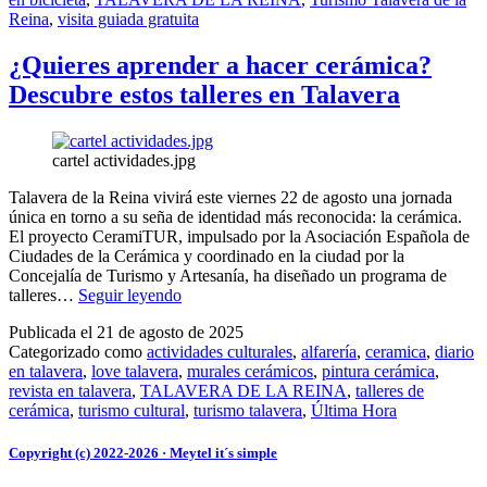
sostenible
Reina
,
visita guiada gratuita
con
la
ruta
¿Quieres aprender a hacer cerámica?
gratuita
Descubre estos talleres en Talavera
“Murales
en
Bicicleta”
cartel actividades.jpg
Talavera de la Reina vivirá este viernes 22 de agosto una jornada
única en torno a su seña de identidad más reconocida: la cerámica.
El proyecto CeramiTUR, impulsado por la Asociación Española de
Ciudades de la Cerámica y coordinado en la ciudad por la
Concejalía de Turismo y Artesanía, ha diseñado un programa de
¿Quieres
talleres…
Seguir leyendo
aprender
Publicada el
21 de agosto de 2025
a
Categorizado como
actividades culturales
,
alfarería
,
ceramica
,
diario
hacer
en talavera
,
love talavera
,
murales cerámicos
,
pintura cerámica
,
cerámica?
revista en talavera
,
TALAVERA DE LA REINA
,
talleres de
Descubre
cerámica
,
turismo cultural
,
turismo talavera
,
Última Hora
estos
talleres
en
Copyright (c) 2022-2026 · Meytel it´s simple
Talavera