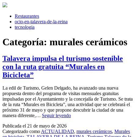
Saltar
al
contenido
Restaurantes
ocio-en-talavera-de-la-reina
tecnologia
Categoría:
murales cerámicos
Talavera impulsa el turismo sostenible
con la ruta gratuita “Murales en
Bicicleta”
La edil de Turismo, Gelen Delgado, ha avanzado una nueva
propuesta dentro del programa de visitas mensuales gratuitas
impulsadas por el Ayuntamiento y la concejalía de Turismo. Se trata
de la ruta “Murales en Bicicleta”, una actividad que se celebrará el
próximo 31 de mayo y que propone descubrir la ciudad de una
Talavera
manera diferente,…
Seguir leyendo
impulsa
Publicada el
21 de mayo de 2026
el
Categorizado como
ACTUALIDAD
,
murales cerámicos
,
Murales
turismo
en bicicleta
,
TALAVERA DE LA REINA
,
Turismo Talavera de la