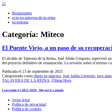
Saltar
al
contenido
Restaurantes
ocio-en-talavera-de-la-reina
tecnologia
Categoría:
Miteco
El Puente Viejo, a un paso de su recuperac
El alcalde de Talavera de la Reina, José Julián Gregorio, supervisó aye
del proyecto definitivo de restauración. La revisión sobre el terreno c
Publicada el
23 de septiembre de 2025
Categorizado como
diario en talavera
,
José Julián Gregorio
,
love tala
TALAVERA DE LA REINA
,
Última Hora
Copyright (c) 2022-2026 · Meytel it´s simple
Aviso legal
Política de privacidad
Política de cookies