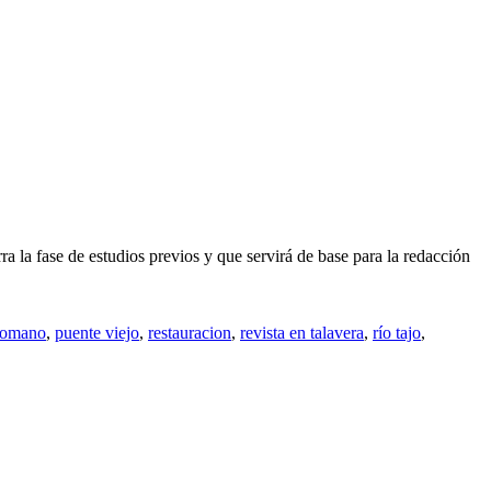
rra la fase de estudios previos y que servirá de base para la redacción
romano
,
puente viejo
,
restauracion
,
revista en talavera
,
río tajo
,
ción:
ón