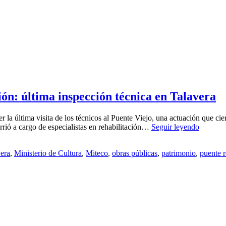
ión: última inspección técnica en Talavera
r la última visita de los técnicos al Puente Viejo, una actuación que cie
El
orrió a cargo de especialistas en rehabilitación…
Seguir leyendo
Puente
Viejo,
vera
,
Ministerio de Cultura
,
Miteco
,
obras públicas
,
patrimonio
,
puente 
a
un
paso
de
su
recupera
última
inspecci