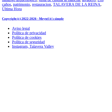
y
caños
,
patrimonio
,
restauracion
,
TALAVERA DE LA REINA
,
la
Última Hora
fuent
de
Los
Copyright (c) 2022-2026 · Meytel it´s simple
Caño
tras
Aviso legal
un
Política de privacidad
halla
Política de cookies
arque
Política de seguridad
en
Instagram, Talavera Valley
la
zona