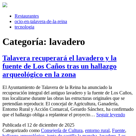
Saltar
al
contenido
Restaurantes
ocio-en-talavera-de-la-reina
tecnologia
Categoría:
lavadero
Talavera recuperará el lavadero y la
fuente de Los Caños tras un hallazgo
arqueológico en la zona
El Ayuntamiento de Talavera de la Reina ha anunciado la
recuperación integral del antiguo lavadero y la fuente de Los Caños,
tras localizarse durante las obras las estructuras originales que se
pretendían reproducir. El concejal de Agricultura, Ganadería,
Entorno Rural y Acción Comarcal, Gerardo Sánchez, ha confirmado
Talav
que el hallazgo obliga a replantear el proyecto…
Seguir leyendo
recup
Publicada el
12 de diciembre de 2025
el
Categorizado como
Consejería de Cultura
,
entorno rural
,
Fuente
,
lavad
hallazgo arqueológico
,
junta de castilla la mancha
,
lavadero
,
Los