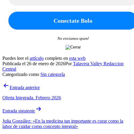
No enviamos spam!
Puedes leer el
artículo
completo en
esta web
Publicada el
26 de enero de 2026
Por
Talavera Valley Redaccion
Central
Categorizado como
Sin categoría
Navegación
Entrada anterior
de
Oferta Integrada. Febrero 2026
entradas
Entrada siguiente
Julia González: «En la medicina tan importante es curar como la
labor de cuidar como concepto integral»