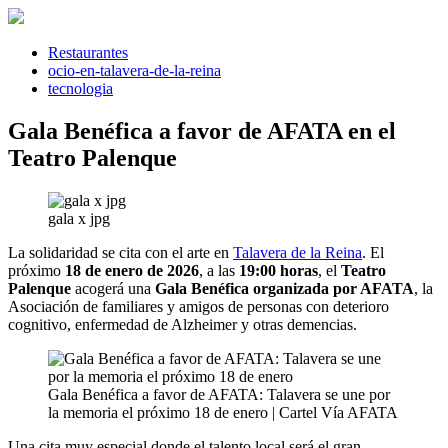
Saltar
al
contenido
Restaurantes
ocio-en-talavera-de-la-reina
tecnologia
Gala Benéfica a favor de AFATA en el
Teatro Palenque
gala x jpg
La solidaridad se cita con el arte en
Talavera de la Reina
. El
próximo
18 de enero de 2026
, a las
19:00 horas
, el
Teatro
Palenque
acogerá una
Gala Benéfica organizada por AFATA
, la
Asociación de familiares y amigos de personas con deterioro
cognitivo, enfermedad de Alzheimer y otras demencias.
Gala Benéfica a favor de AFATA: Talavera se une por
la memoria el próximo 18 de enero | Cartel Vía AFATA
Una cita muy especial donde el talento local será el gran