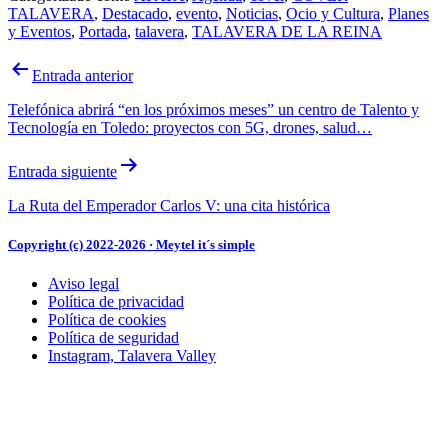
TALAVERA
,
Destacado
,
evento
,
Noticias
,
Ocio y Cultura
,
Planes
y Eventos
,
Portada
,
talavera
,
TALAVERA DE LA REINA
Navegación
Entrada anterior
de
Telefónica abrirá “en los próximos meses” un centro de Talento y
entradas
Tecnología en Toledo: proyectos con 5G, drones, salud…
Entrada siguiente
La Ruta del Emperador Carlos V: una cita histórica
Copyright (c) 2022-2026 · Meytel it´s simple
Aviso legal
Política de privacidad
Política de cookies
Política de seguridad
Instagram, Talavera Valley