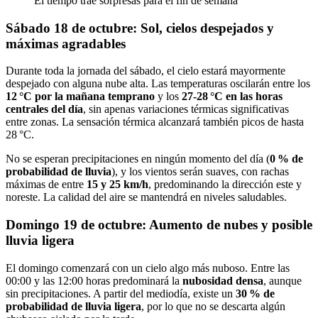
El tiempo trae sorpresas para el fin de semana
Sábado 18 de octubre: Sol, cielos despejados y
máximas agradables
Durante toda la jornada del sábado, el cielo estará mayormente
despejado con alguna nube alta. Las temperaturas oscilarán entre los
12 °C por la mañana temprano
y los
27-28 °C en las horas
centrales del día
, sin apenas variaciones térmicas significativas
entre zonas. La sensación térmica alcanzará también picos de hasta
28 °C.
No se esperan precipitaciones en ningún momento del día (
0 % de
probabilidad de lluvia
), y los vientos serán suaves, con rachas
máximas de entre
15 y 25 km/h
, predominando la dirección este y
noreste. La calidad del aire se mantendrá en niveles saludables.
Domingo 19 de octubre: Aumento de nubes y posible
lluvia ligera
El domingo comenzará con un cielo algo más nuboso. Entre las
00:00 y las 12:00 horas predominará la
nubosidad densa
, aunque
sin precipitaciones. A partir del mediodía, existe un
30 % de
probabilidad de lluvia ligera
, por lo que no se descarta algún