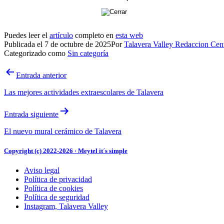
Puedes leer el
artículo
completo en
esta web
Publicada el
7 de octubre de 2025
Por
Talavera Valley Redaccion Cent
Categorizado como
Sin categoría
Navegación
Entrada anterior
de
Las mejores actividades extraescolares de Talavera
entradas
Entrada siguiente
El nuevo mural cerámico de Talavera
Copyright (c) 2022-2026 · Meytel it´s simple
Aviso legal
Política de privacidad
Política de cookies
Política de seguridad
Instagram, Talavera Valley