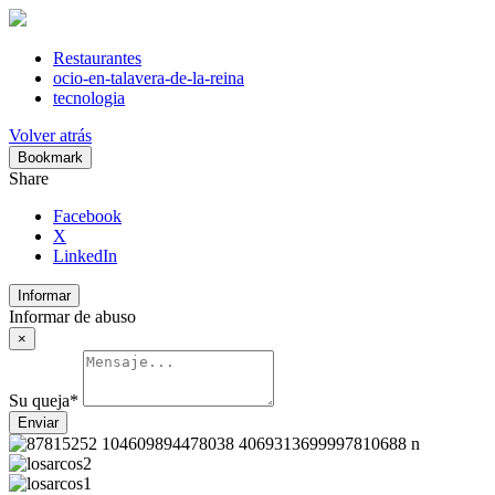
Saltar
al
contenido
Restaurantes
ocio-en-talavera-de-la-reina
tecnologia
Volver atrás
Bookmark
Share
Facebook
X
LinkedIn
Informar
Informar de abuso
×
Su queja
*
Enviar