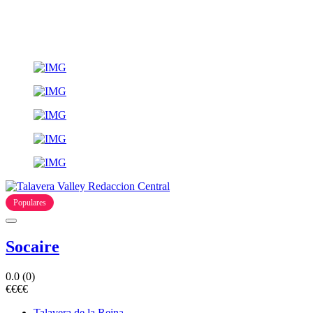
Populares
Socaire
0.0
(0)
€
€
€
€
Talavera de la Reina