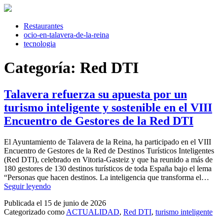
Saltar
al
contenido
Restaurantes
ocio-en-talavera-de-la-reina
tecnologia
Categoría:
Red DTI
Talavera refuerza su apuesta por un
turismo inteligente y sostenible en el VIII
Encuentro de Gestores de la Red DTI
El Ayuntamiento de Talavera de la Reina, ha participado en el VIII
Encuentro de Gestores de la Red de Destinos Turísticos Inteligentes
(Red DTI), celebrado en Vitoria-Gasteiz y que ha reunido a más de
180 gestores de 130 destinos turísticos de toda España bajo el lema
“Personas que hacen destinos. La inteligencia que transforma el…
Talavera
Seguir leyendo
refuerza
Publicada el
15 de junio de 2026
su
Categorizado como
ACTUALIDAD
,
Red DTI
,
turismo inteligente
apuesta