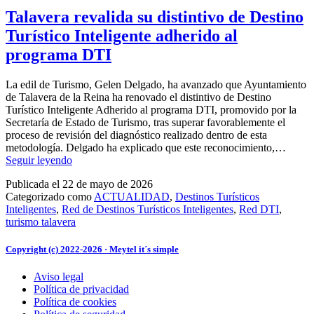
por
un
Talavera revalida su distintivo de Destino
turismo
Turístico Inteligente adherido al
inteligente
y
programa DTI
sostenible
en
La edil de Turismo, Gelen Delgado, ha avanzado que Ayuntamiento
el
de Talavera de la Reina ha renovado el distintivo de Destino
VIII
Turístico Inteligente Adherido al programa DTI, promovido por la
Encuentro
Secretaría de Estado de Turismo, tras superar favorablemente el
de
proceso de revisión del diagnóstico realizado dentro de esta
Gestores
metodología. Delgado ha explicado que este reconocimiento,…
de
Talavera
Seguir leyendo
la
revalida
Red
Publicada el
22 de mayo de 2026
su
DTI
Categorizado como
ACTUALIDAD
,
Destinos Turísticos
distintivo
Inteligentes
,
Red de Destinos Turísticos Inteligentes
,
Red DTI
,
de
turismo talavera
Destino
Turístico
Inteligente
Copyright (c) 2022-2026 · Meytel it´s simple
adherido
al
Aviso legal
programa
Política de privacidad
DTI
Política de cookies