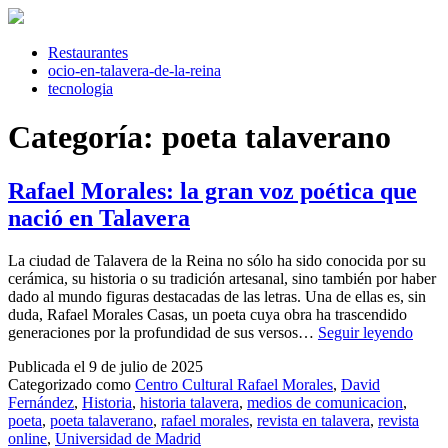
Saltar
al
contenido
Restaurantes
ocio-en-talavera-de-la-reina
tecnologia
Categoría:
poeta talaverano
Rafael Morales: la gran voz poética que
nació en Talavera
La ciudad de Talavera de la Reina no sólo ha sido conocida por su
cerámica, su historia o su tradición artesanal, sino también por haber
dado al mundo figuras destacadas de las letras. Una de ellas es, sin
duda, Rafael Morales Casas, un poeta cuya obra ha trascendido
Rafae
generaciones por la profundidad de sus versos…
Seguir leyendo
Moral
Publicada el
9 de julio de 2025
la
Categorizado como
Centro Cultural Rafael Morales
,
David
gran
Fernández
,
Historia
,
historia talavera
,
medios de comunicacion
,
voz
poeta
,
poeta talaverano
,
rafael morales
,
revista en talavera
,
revista
poéti
online
,
Universidad de Madrid
que