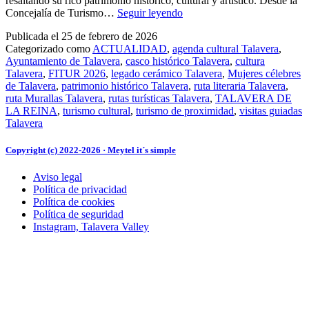
resaltando su rico patrimonio histórico, cultural y artístico. Desde la
Turismo
Concejalía de Turismo…
Seguir leyendo
pone
Publicada el
25 de febrero de 2026
en
Categorizado como
ACTUALIDAD
,
agenda cultural Talavera
,
marcha
Ayuntamiento de Talavera
,
casco histórico Talavera
,
cultura
una
Talavera
,
FITUR 2026
,
legado cerámico Talavera
,
Mujeres célebres
programación
de Talavera
,
patrimonio histórico Talavera
,
ruta literaria Talavera
,
anual
ruta Murallas Talavera
,
rutas turísticas Talavera
,
TALAVERA DE
de
LA REINA
,
turismo cultural
,
turismo de proximidad
,
visitas guiadas
visitas
Talavera
guiadas
temáticas
para
Copyright (c) 2022-2026 · Meytel it´s simple
redescubrir
Talavera
Aviso legal
Política de privacidad
Política de cookies
Política de seguridad
Instagram, Talavera Valley