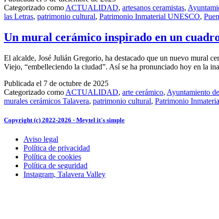
Categorizado como
ACTUALIDAD
,
artesanos ceramistas
,
Ayuntamie
las Letras
,
patrimonio cultural
,
Patrimonio Inmaterial UNESCO
,
Puen
Un mural cerámico inspirado en un cuadro 
El alcalde, José Julián Gregorio, ha destacado que un nuevo mural cer
Viejo, “embelleciendo la ciudad”. Así se ha pronunciado hoy en la
Publicada el
7 de octubre de 2025
Categorizado como
ACTUALIDAD
,
arte cerámico
,
Ayuntamiento de
murales cerámicos Talavera
,
patrimonio cultural
,
Patrimonio Inmate
Copyright (c) 2022-2026 · Meytel it´s simple
Aviso legal
Política de privacidad
Política de cookies
Política de seguridad
Instagram, Talavera Valley