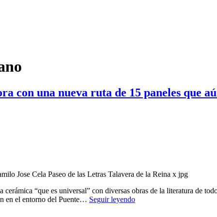
ano
 con una nueva ruta de 15 paneles que aún
amilo Jose Cela Paseo de las Letras Talavera de la Reina x jpg
a cerámica “que es universal” con diversas obras de la literatura de tod
La
an en el entorno del Puente…
Seguir leyendo
declaración
de