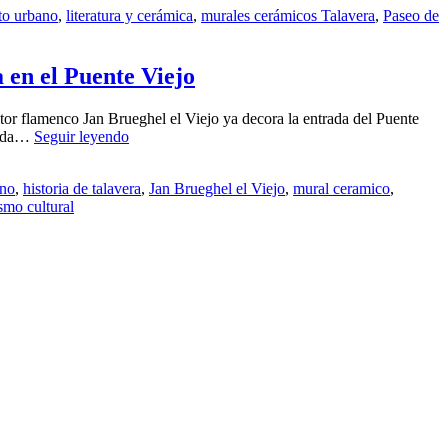
to urbano
,
literatura y cerámica
,
murales cerámicos Talavera
,
Paseo de
 en el Puente Viejo
ntor flamenco Jan Brueghel el Viejo ya decora la entrada del Puente
Un
oneda…
Seguir leyendo
mural
cerámico
ano
,
historia de talavera
,
Jan Brueghel el Viejo
,
mural ceramico
,
inspirado
ismo cultural
en
un
cuadro
de
Talavera
del
siglo
XVII
da
la
bienvenida
en
el
Puente